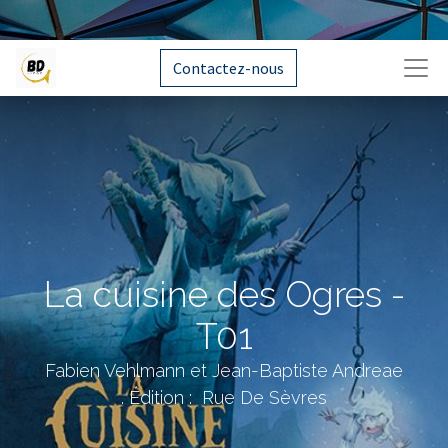
Contactez-nous
La cuisine des Ogres -
T01
Fabien Vehlmann et Jean-Baptiste Andreae
. Édition : Rue De Sèvres