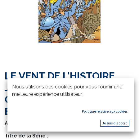
LE VENT DE L'HISTOIRE
JUNIOR - LA GRANDE
Nous utilisons des cookies pour vous fournir une
meilleure expérience utilisateur.
GUERRE RACONTEE AUX
ENFANTS
Politique relative aux cookies
Auteur :
LEHIDEUX/GOUX
Je suis d'accord
Titre de la Série :