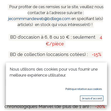
Pour profiter de ces remsies sur le site, veuillez nous
contacter à l'adresse suivante :
jecommmandeweb@bdliege.com
en spécifiant le(s)
article(s) en stock qui vous intéresse(nt) !
BD d'occasion à 6, 8 ou 10 € : seulement
4
€/pièce
BD de collection (occasions cotées) :
-15%
Coffrets et mangas collectors (de plus de 1 an)
Nous utilisons des cookies pour vous fournir une
:
-20%
meilleure expérience utilisateur.
Tirages de tête et tirages de luxe (de plus de 1
an) :
-15%
Politique relative aux cookies
Je suis d'accord
Comics Marvel Omnibus & Intégrales
chronologiques Marvel (de plus de 1 an) :
-20%