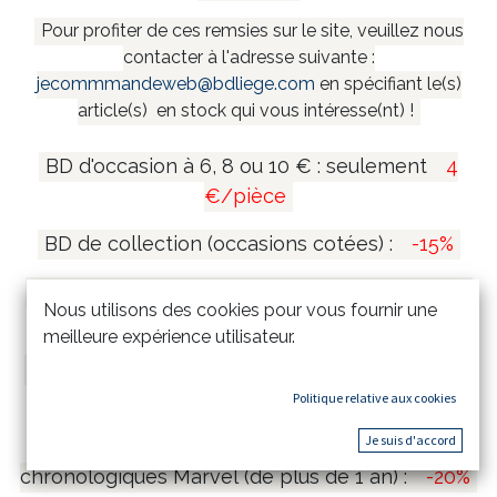
Pour profiter de ces remsies sur le site, veuillez nous
contacter à l'adresse suivante :
jecommmandeweb@bdliege.com
en spécifiant le(s)
article(s) en stock qui vous intéresse(nt) !
BD d'occasion à 6, 8 ou 10 € : seulement
4
€/pièce
BD de collection (occasions cotées) :
-15%
Coffrets et mangas collectors (de plus de 1 an)
Nous utilisons des cookies pour vous fournir une
:
-20%
meilleure expérience utilisateur.
Tirages de tête et tirages de luxe (de plus de 1
an) :
-15%
Politique relative aux cookies
Je suis d'accord
Comics Marvel Omnibus & Intégrales
chronologiques Marvel (de plus de 1 an) :
-20%