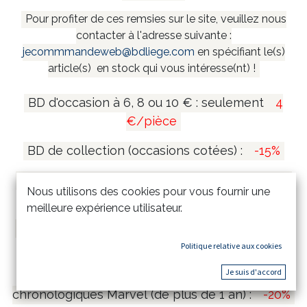
Pour profiter de ces remsies sur le site, veuillez nous
contacter à l'adresse suivante :
jecommmandeweb@bdliege.com
en spécifiant le(s)
article(s) en stock qui vous intéresse(nt) !
BD d'occasion à 6, 8 ou 10 € : seulement
4
€/pièce
BD de collection (occasions cotées) :
-15%
Coffrets et mangas collectors (de plus de 1 an)
Nous utilisons des cookies pour vous fournir une
:
-20%
meilleure expérience utilisateur.
Tirages de tête et tirages de luxe (de plus de 1
an) :
-15%
Politique relative aux cookies
Je suis d'accord
Comics Marvel Omnibus & Intégrales
chronologiques Marvel (de plus de 1 an) :
-20%