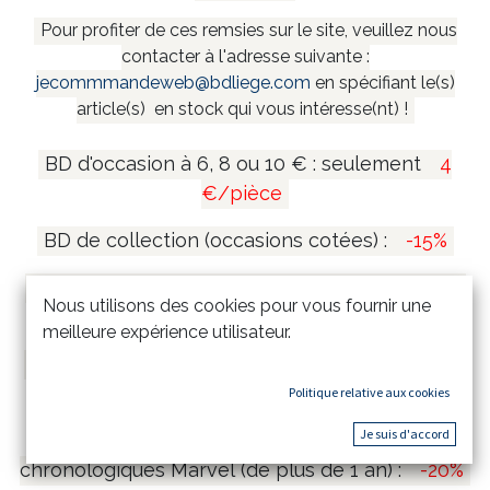
Pour profiter de ces remsies sur le site, veuillez nous
contacter à l'adresse suivante :
jecommmandeweb@bdliege.com
en spécifiant le(s)
article(s) en stock qui vous intéresse(nt) !
BD d'occasion à 6, 8 ou 10 € : seulement
4
€/pièce
BD de collection (occasions cotées) :
-15%
Coffrets et mangas collectors (de plus de 1 an)
Nous utilisons des cookies pour vous fournir une
:
-20%
meilleure expérience utilisateur.
Tirages de tête et tirages de luxe (de plus de 1
an) :
-15%
Politique relative aux cookies
Je suis d'accord
Comics Marvel Omnibus & Intégrales
chronologiques Marvel (de plus de 1 an) :
-20%