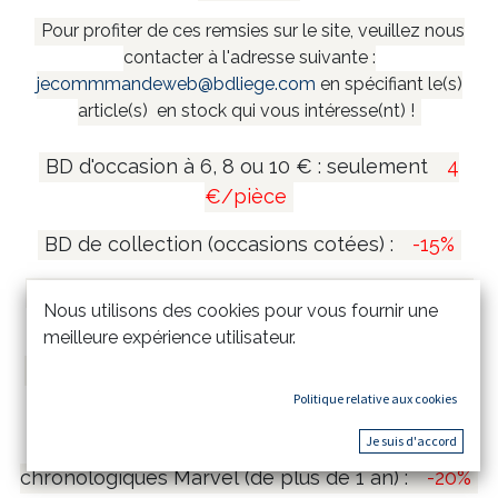
Pour profiter de ces remsies sur le site, veuillez nous
contacter à l'adresse suivante :
jecommmandeweb@bdliege.com
en spécifiant le(s)
article(s) en stock qui vous intéresse(nt) !
BD d'occasion à 6, 8 ou 10 € : seulement
4
€/pièce
BD de collection (occasions cotées) :
-15%
Coffrets et mangas collectors (de plus de 1 an)
Nous utilisons des cookies pour vous fournir une
:
-20%
meilleure expérience utilisateur.
Tirages de tête et tirages de luxe (de plus de 1
an) :
-15%
Politique relative aux cookies
Je suis d'accord
Comics Marvel Omnibus & Intégrales
chronologiques Marvel (de plus de 1 an) :
-20%