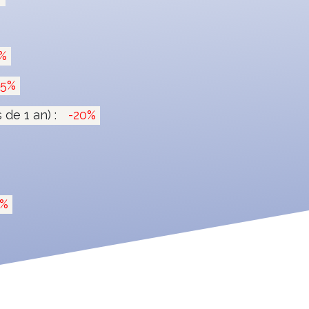
%
15%
de 1 an) :
-20%
0%