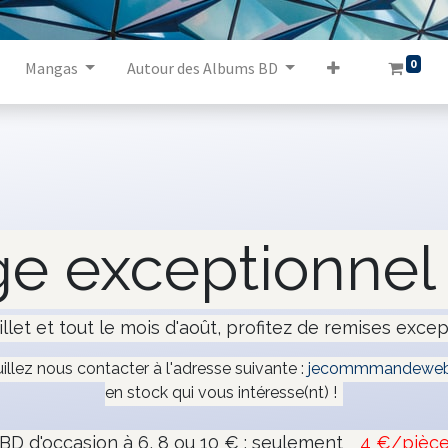
0
Mangas
Autour des Albums BD
e exceptionnel 
illet et tout le mois d'août, profitez de remises excep
uillez nous contacter à l'adresse suivante :
jecommmandeweb
en stock qui vous intéresse(nt) !
BD d'occasion à 6, 8 ou 10 € : seulement
4 €/pièc