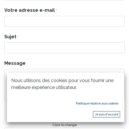
Votre adresse e-mail
*
Sujet
*
Message
Nous utilisons des cookies pour vous fournir une
meilleure expérience utilisateur.
Politique relative aux cookies
(I am not Robot)
Je suis d'accord
***** ***** * * * ***** ******
* * * * * * * * * * * *
* * * * * * * * * *
***** * * * * ******* * ******
* * * ***** * * * *
* * * * * * * * * * *
***** ***** * * * * ***** *
Click to change