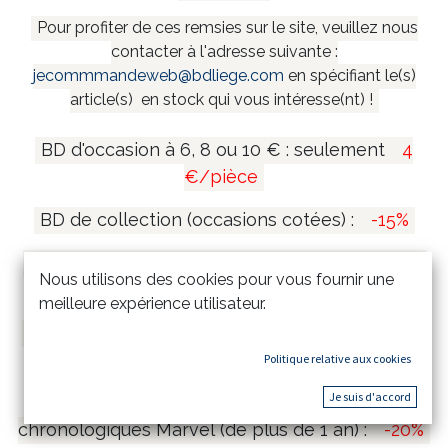
Pour profiter de ces remsies sur le site, veuillez nous
contacter à l'adresse suivante :
jecommmandeweb@bdliege.com
en spécifiant le(s)
article(s) en stock qui vous intéresse(nt) !
BD d'occasion à 6, 8 ou 10 € : seulement
4
€/pièce
BD de collection (occasions cotées) :
-15%
Coffrets et mangas collectors (de plus de 1 an)
Nous utilisons des cookies pour vous fournir une
:
-20%
meilleure expérience utilisateur.
Tirages de tête et tirages de luxe (de plus de 1
an) :
-15%
Politique relative aux cookies
Je suis d'accord
Comics Marvel Omnibus & Intégrales
chronologiques Marvel (de plus de 1 an) :
-20%