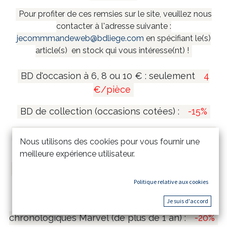
Pour profiter de ces remsies sur le site, veuillez nous
contacter à l'adresse suivante :
jecommmandeweb@bdliege.com
en spécifiant le(s)
article(s) en stock qui vous intéresse(nt) !
BD d'occasion à 6, 8 ou 10 € : seulement
4
€/pièce
BD de collection (occasions cotées) :
-15%
Coffrets et mangas collectors (de plus de 1 an)
Nous utilisons des cookies pour vous fournir une
:
-20%
meilleure expérience utilisateur.
Tirages de tête et tirages de luxe (de plus de 1
an) :
-15%
Politique relative aux cookies
Je suis d'accord
Comics Marvel Omnibus & Intégrales
chronologiques Marvel (de plus de 1 an) :
-20%