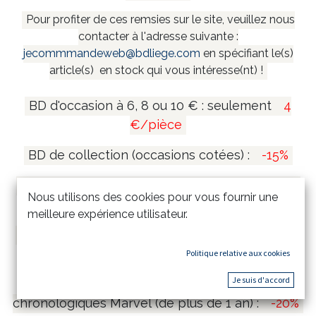
Pour profiter de ces remsies sur le site, veuillez nous
contacter à l'adresse suivante :
jecommmandeweb@bdliege.com
en spécifiant le(s)
article(s) en stock qui vous intéresse(nt) !
BD d'occasion à 6, 8 ou 10 € : seulement
4
€/pièce
BD de collection (occasions cotées) :
-15%
Coffrets et mangas collectors (de plus de 1 an)
Nous utilisons des cookies pour vous fournir une
:
-20%
meilleure expérience utilisateur.
Tirages de tête et tirages de luxe (de plus de 1
an) :
-15%
Politique relative aux cookies
Je suis d'accord
Comics Marvel Omnibus & Intégrales
chronologiques Marvel (de plus de 1 an) :
-20%