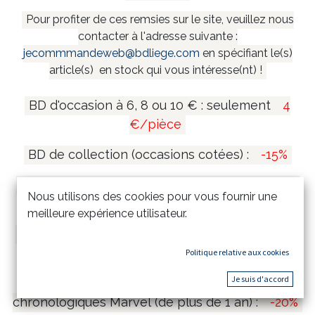
Pour profiter de ces remsies sur le site, veuillez nous
contacter à l'adresse suivante :
jecommmandeweb@bdliege.com
en spécifiant le(s)
article(s) en stock qui vous intéresse(nt) !
BD d'occasion à 6, 8 ou 10 € : seulement
4
€/pièce
BD de collection (occasions cotées) :
-15%
Coffrets et mangas collectors (de plus de 1 an)
Nous utilisons des cookies pour vous fournir une
:
-20%
meilleure expérience utilisateur.
Tirages de tête et tirages de luxe (de plus de 1
an) :
-15%
Politique relative aux cookies
Je suis d'accord
Comics Marvel Omnibus & Intégrales
chronologiques Marvel (de plus de 1 an) :
-20%