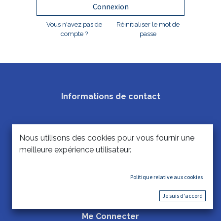
Connexion
Vous n'avez pas de
Réinitialiser le mot de
compte ?
passe
Informations de contact
2, Rue Lombard, 4000 Liège
Nous utilisons des cookies pour vous fournir une
Horaire
meilleure expérience utilisateur.
Lundi : 14h - 18h
Mardi - Samedi : 10h - 18h
Politique relative aux cookies
Vendredi : 10h -20h
Je suis d'accord
Me Connecter