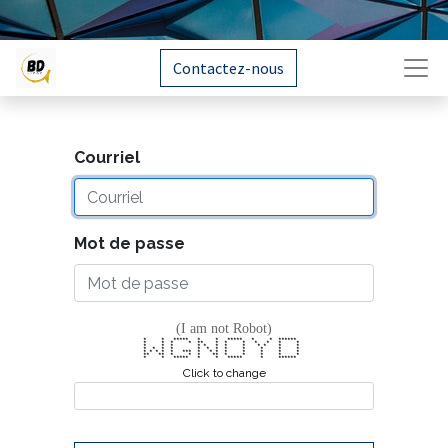
Contactez-nous
Courriel
Mot de passe
(I am not Robot)
* * ***** * * ***** * * ******
* * * * ** * * * * * * *
* * * * * * * * * * * *
* * * * * * * * * * * *
* * * * * *** * * * * * * * *
** ** * * * ** * * * * *
* * ***** * * ***** * ******
Click to change