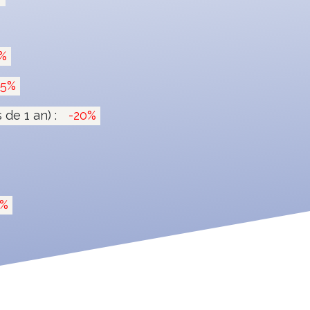
%
15%
de 1 an) :
-20%
0%