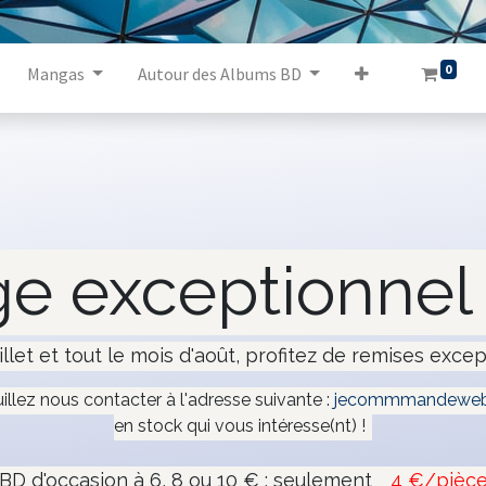
0
Mangas
Autour des Albums BD
e exceptionnel 
illet et tout le mois d'août, profitez de remises excep
uillez nous contacter à l'adresse suivante :
jecommmandeweb
en stock qui vous intéresse(nt) !
BD d'occasion à 6, 8 ou 10 € : seulement
4 €/pièc