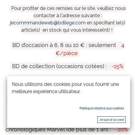
Pour profiter de ces remsies sur le site, veuillez nous
contacter à l'adresse suivante :
jecommmandeweb@bdliege.com
en spécifiant le(s)
article(s) en stock qui vous intéresse(nt) !
BD d'occasion à 6, 8 ou 10 € : seulement
4
€/pièce
BD de collection (occasions cotées) :
-15%
Coffrets et mangas collectors (de plus de 1 an)
Nous utilisons des cookies pour vous fournir une
:
-20%
meilleure expérience utilisateur.
Tirages de tête et tirages de luxe (de plus de 1
an) :
-15%
Politique relative aux cookies
Je suis d'accord
Comics Marvel Omnibus & Intégrales
chronologiques Marvel (de plus de 1 an) :
-20%