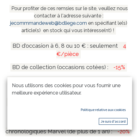
Pour profiter de ces remsies sur le site, veuillez nous
contacter à l'adresse suivante :
jecommmandeweb@bdliege.com
en spécifiant le(s)
article(s) en stock qui vous intéresse(nt) !
BD d'occasion à 6, 8 ou 10 € : seulement
4
€/pièce
BD de collection (occasions cotées) :
-15%
Coffrets et mangas collectors (de plus de 1 an)
Nous utilisons des cookies pour vous fournir une
:
-20%
meilleure expérience utilisateur.
Tirages de tête et tirages de luxe (de plus de 1
an) :
-15%
Politique relative aux cookies
Je suis d'accord
Comics Marvel Omnibus & Intégrales
chronologiques Marvel (de plus de 1 an) :
-20%