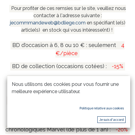
Pour profiter de ces remsies sur le site, veuillez nous
contacter à l'adresse suivante :
jecommmandeweb@bdliege.com
en spécifiant le(s)
article(s) en stock qui vous intéresse(nt) !
BD d'occasion à 6, 8 ou 10 € : seulement
4
€/pièce
BD de collection (occasions cotées) :
-15%
Coffrets et mangas collectors (de plus de 1 an)
Nous utilisons des cookies pour vous fournir une
:
-20%
meilleure expérience utilisateur.
Tirages de tête et tirages de luxe (de plus de 1
an) :
-15%
Politique relative aux cookies
Je suis d'accord
Comics Marvel Omnibus & Intégrales
chronologiques Marvel (de plus de 1 an) :
-20%