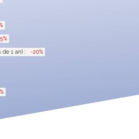
%
15%
de 1 an) :
-20%
0%