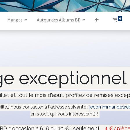
0
Mangas
Autour des Albums BD
e exceptionnel 
illet et tout le mois d'août, profitez de remises excep
uillez nous contacter à l'adresse suivante :
jecommmandeweb
en stock qui vous intéresse(nt) !
BD d'occasion à 6, 8 ou 10 € : seulement
4 €/pièc