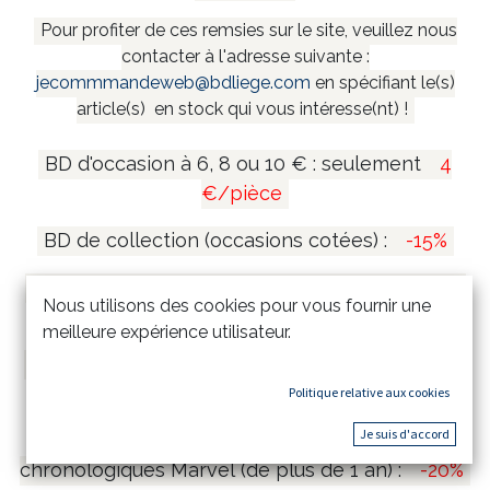
Pour profiter de ces remsies sur le site, veuillez nous
contacter à l'adresse suivante :
jecommmandeweb@bdliege.com
en spécifiant le(s)
article(s) en stock qui vous intéresse(nt) !
BD d'occasion à 6, 8 ou 10 € : seulement
4
€/pièce
BD de collection (occasions cotées) :
-15%
Coffrets et mangas collectors (de plus de 1 an)
Nous utilisons des cookies pour vous fournir une
:
-20%
meilleure expérience utilisateur.
Tirages de tête et tirages de luxe (de plus de 1
an) :
-15%
Politique relative aux cookies
Je suis d'accord
Comics Marvel Omnibus & Intégrales
chronologiques Marvel (de plus de 1 an) :
-20%