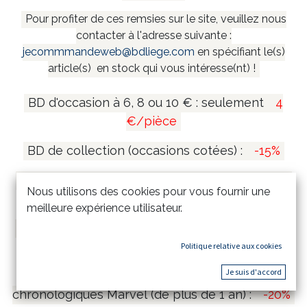
Pour profiter de ces remsies sur le site, veuillez nous
contacter à l'adresse suivante :
jecommmandeweb@bdliege.com
en spécifiant le(s)
article(s) en stock qui vous intéresse(nt) !
BD d'occasion à 6, 8 ou 10 € : seulement
4
€/pièce
BD de collection (occasions cotées) :
-15%
Coffrets et mangas collectors (de plus de 1 an)
Nous utilisons des cookies pour vous fournir une
:
-20%
meilleure expérience utilisateur.
Tirages de tête et tirages de luxe (de plus de 1
an) :
-15%
Politique relative aux cookies
Je suis d'accord
Comics Marvel Omnibus & Intégrales
chronologiques Marvel (de plus de 1 an) :
-20%