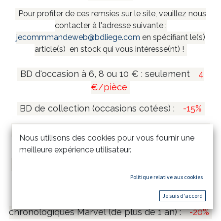
Pour profiter de ces remsies sur le site, veuillez nous
contacter à l'adresse suivante :
jecommmandeweb@bdliege.com
en spécifiant le(s)
article(s) en stock qui vous intéresse(nt) !
BD d'occasion à 6, 8 ou 10 € : seulement
4
€/pièce
BD de collection (occasions cotées) :
-15%
Coffrets et mangas collectors (de plus de 1 an)
Nous utilisons des cookies pour vous fournir une
:
-20%
meilleure expérience utilisateur.
Tirages de tête et tirages de luxe (de plus de 1
an) :
-15%
Politique relative aux cookies
Je suis d'accord
Comics Marvel Omnibus & Intégrales
chronologiques Marvel (de plus de 1 an) :
-20%