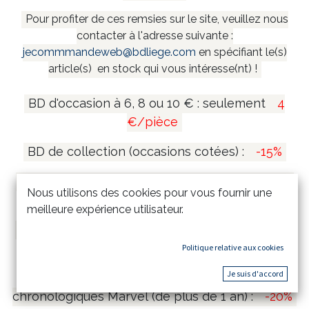
Pour profiter de ces remsies sur le site, veuillez nous
contacter à l'adresse suivante :
jecommmandeweb@bdliege.com
en spécifiant le(s)
article(s) en stock qui vous intéresse(nt) !
BD d'occasion à 6, 8 ou 10 € : seulement
4
€/pièce
BD de collection (occasions cotées) :
-15%
Coffrets et mangas collectors (de plus de 1 an)
Nous utilisons des cookies pour vous fournir une
:
-20%
meilleure expérience utilisateur.
Tirages de tête et tirages de luxe (de plus de 1
an) :
-15%
Politique relative aux cookies
Je suis d'accord
Comics Marvel Omnibus & Intégrales
chronologiques Marvel (de plus de 1 an) :
-20%