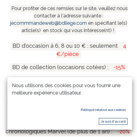
Pour profiter de ces remsies sur le site, veuillez nous
contacter à l'adresse suivante :
jecommmandeweb@bdliege.com
en spécifiant le(s)
article(s) en stock qui vous intéresse(nt) !
BD d'occasion à 6, 8 ou 10 € : seulement
4
€/pièce
BD de collection (occasions cotées) :
-15%
Coffrets et mangas collectors (de plus de 1 an)
Nous utilisons des cookies pour vous fournir une
:
-20%
meilleure expérience utilisateur.
Tirages de tête et tirages de luxe (de plus de 1
an) :
-15%
Politique relative aux cookies
Je suis d'accord
Comics Marvel Omnibus & Intégrales
chronologiques Marvel (de plus de 1 an) :
-20%